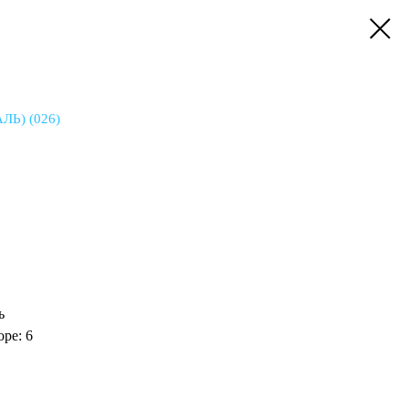
Ь) (026)
ь
ре: 6