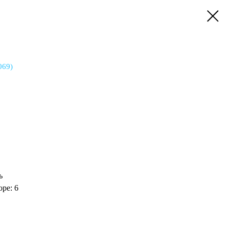
069)
ь
ре: 6