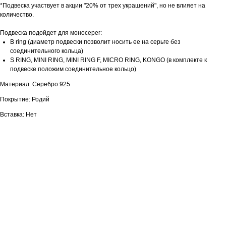
*Подвеска участвует в акции "20% от трех украшений", но не влияет на
количество.
Подвеска подойдет для моносерег:
B ring (диаметр подвески позволит носить ее на серьге без
соединительного кольца)
S RING, MINI RING, MINI RING F, MICRO RING, KONGO (в комплекте к
подвеске положим соединительное кольцо)
Материал: Серебро 925
Покрытие: Родий
Вставка: Нет