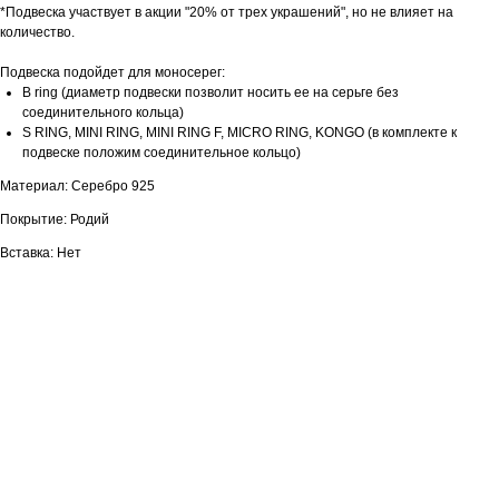
*Подвеска участвует в акции "20% от трех украшений", но не влияет на
количество.
Подвеска подойдет для моносерег:
B ring (диаметр подвески позволит носить ее на серьге без
соединительного кольца)
S RING, MINI RING, MINI RING F, MICRO RING, KONGO (в комплекте к
подвеске положим соединительное кольцо)
Материал: Серебро 925
Покрытие: Родий
Вставка: Нет